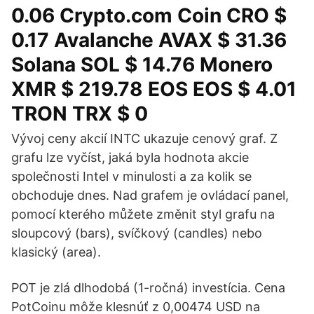
0.06 Crypto.com Coin CRO $
0.17 Avalanche AVAX $ 31.36
Solana SOL $ 14.76 Monero
XMR $ 219.78 EOS EOS $ 4.01
TRON TRX $ 0
Vývoj ceny akcií INTC ukazuje cenový graf. Z
grafu lze vyčíst, jaká byla hodnota akcie
společnosti Intel v minulosti a za kolik se
obchoduje dnes. Nad grafem je ovládací panel,
pomocí kterého můžete změnit styl grafu na
sloupcový (bars), svíčkový (candles) nebo
klasický (area).
POT je zlá dlhodobá (1-ročná) investícia. Cena
PotCoinu môže klesnúť z 0,00474 USD na