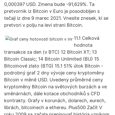
0,000397 USD. Zmena bude -91,629%. Ta
pretvornik iz Bitcoin v Euro je posodobljen s
tečaji iz dne 9 marec 2021. Vnesite znesek, ki se
pretvori v polju na levi strani Bitcoin.
11.1 Celková
hodnota
transakce za den (v BTC) 12 Bitcoin XT; 13
Bitcoin Classic; 14 Bitcoin Unlimited (BU) 15
Bitcoinové zlato (BTG) 15.1 51% útok Bitcoin -
podrobný graf 2 dny vývoje ceny kryptoměny
Bitcoin v měně USD. Uvedeny průměrné ceny
kryptoměny Bitcoin na světových burzách a ve
směnárnách, dále kotace obchodníků s CFD
kontrakty. Grafy v korunách, dolarech, eurech,
librách, bitcoinech a ethereu. Plus500 Začít V
roku 2009 sa začala prepisovať história vznikom