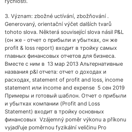
rýchlosti.
3. Význam: zbožné uctívání, zbožňování .
Generovaný, orientační výčet dalších tvarů
tohoto slova. Některá související slova násil P&L
(он же - отчет о прибыли и убытках, он же
profit & loss report) входит в тройку самых
главных финансовых отчетов для бизнеса.
Вместе с ним в 13 мар 2013 Альтернативные
названия p&l отчета: отчет о доходах и
расходах, statement of profit and loss, income
statement или income and expense 5 сен 2019
Примеры и готовый шаблон. Отчет о прибыли
и убытках компании (Profit and Loss
Statement) входит в тройку основных
финансовых Vzájemný poměr výkonu a příkonu
vyjadřuje poměrnou fyzikální veličinu Pro