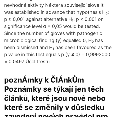
nevhodné aktivity Některá související slova It
was established in advance that hypothesis H₀:
p ≥ 0,001 against alternative H₁: p < 0,001 on
significance level α = 0,05 would be tested.
Since the number of gloves with pathogenic
microbiological finding (y) equalled 0, H₀ has
been dismissed and H₁ has been favoured as the
p value in this test equals p (y ≤ 0) = 0,9993000
= 0,0497 Účel trestu.
poznÁmky k ČlÁnkŮm
Poznámky se týkají jen těch
článků, které jsou nové nebo
které se změnily v důsledku
zavedení nových pravidel pro