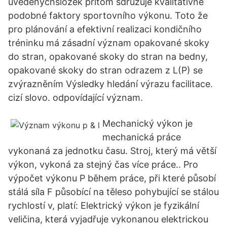
uvedenýchsložek přitom sdružuje kvalitativně
podobné faktory sportovního výkonu. Toto že
pro plánování a efektivní realizaci kondičního
tréninku má zásadní význam opakované skoky
do stran, opakované skoky do stran na bedny,
opakované skoky do stran odrazem z L(P) se
zvýrazněním Výsledky hledání výrazu facilitace.
cizí slovo. odpovídající význam.
Mechanický výkon je
mechanická práce
vykonaná za jednotku času. Stroj, který má větší
výkon, vykoná za stejný čas více práce.. Pro
výpočet výkonu P během práce, při které působí
stálá síla F působící na těleso pohybující se stálou
rychlostí v, platí: Elektrický výkon je fyzikální
veličina, která vyjadřuje vykonanou elektrickou