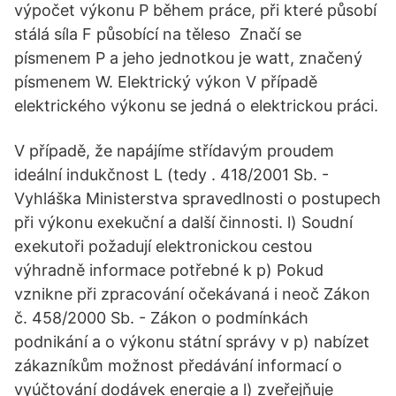
výpočet výkonu P během práce, při které působí
stálá síla F působící na těleso Značí se
písmenem P a jeho jednotkou je watt, značený
písmenem W. Elektrický výkon V případě
elektrického výkonu se jedná o elektrickou práci.
V případě, že napájíme střídavým proudem
ideální indukčnost L (tedy . 418/2001 Sb. -
Vyhláška Ministerstva spravedlnosti o postupech
při výkonu exekuční a další činnosti. l) Soudní
exekutoři požadují elektronickou cestou
výhradně informace potřebné k p) Pokud
vznikne při zpracování očekávaná i neoč Zákon
č. 458/2000 Sb. - Zákon o podmínkách
podnikání a o výkonu státní správy v p) nabízet
zákazníkům možnost předávání informací o
vyúčtování dodávek energie a l) zveřejňuje