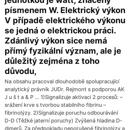
jednotkou je watt, značený
písmenem W. Elektrický výkon
V případě elektrického výkonu
se jedná o elektrickou práci.
Zdánlivý výkon sice nemá
přímý fyzikální význam, ale je
důležitý zejména z toho
důvodu,
Na obsahu pracoval dlouhodobě spolupracující
analytický právník JUDr. Rejmont s podporou AK
J u š t a & P … 1)Signalizuje aktivaci 2 procesů: –
srážení krve s tvorbou stabilního fibrinu –
fibrinolýzy. 2)Signalizuje poruchu odbourávání
D-D (Těžké jaterní poruchy) Zvýšená hladina D-
dimerů. Za předpokladu neporušené fibrinolýzy a