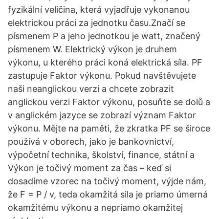
fyzikální veličina, která vyjadřuje vykonanou
elektrickou práci za jednotku času.Značí se
písmenem P a jeho jednotkou je watt, značený
písmenem W. Elektrický výkon je druhem
výkonu, u kterého práci koná elektrická síla. PF
zastupuje Faktor výkonu. Pokud navštěvujete
naši neanglickou verzi a chcete zobrazit
anglickou verzi Faktor výkonu, posuňte se dolů a
v anglickém jazyce se zobrazí význam Faktor
výkonu. Mějte na paměti, že zkratka PF se široce
používá v oborech, jako je bankovnictví,
výpočetní technika, školství, finance, státní a
Výkon je točivý moment za čas – keď si
dosadíme vzorec na točivý moment, výjde nám,
že F = P / v, teda okamžitá sila je priamo úmerná
okamžitému výkonu a nepriamo okamžitej