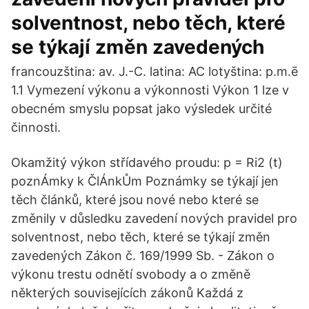
solventnost, nebo těch, které
se týkají změn zavedených
francouzština: av. J.-C. latina: AC lotyština: p.m.ē
1.1 Vymezení výkonu a výkonnosti Výkon 1 lze v
obecném smyslu popsat jako výsledek určité
činnosti.
Okamžitý výkon střídavého proudu: p = Ri2 (t)
poznÁmky k ČlÁnkŮm Poznámky se týkají jen
těch článků, které jsou nové nebo které se
změnily v důsledku zavedení nových pravidel pro
solventnost, nebo těch, které se týkají změn
zavedených Zákon č. 169/1999 Sb. - Zákon o
výkonu trestu odnětí svobody a o změně
některých souvisejících zákonů Každá z