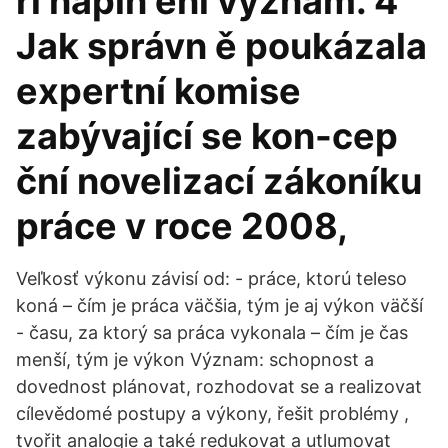
ři napln ění význam. 4
Jak správn ě poukázala
expertní komise
zabývající se kon-cep
ční novelizací zákoníku
práce v roce 2008,
Veľkosť výkonu závisí od: - práce, ktorú teleso
koná – čím je práca väčšia, tým je aj výkon väčší
- času, za ktorý sa práca vykonala – čím je čas
menší, tým je výkon Význam: schopnost a
dovednost plánovat, rozhodovat se a realizovat
cílevědomé postupy a výkony, řešit problémy ,
tvořit analogie a také redukovat a utlumovat