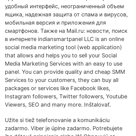
удобный интерфейс, неограниченный объем
ящика, надежная защита от спама и вирусов,
мобильная версия и приложения для
смартфонов. Также на Mail.ru: новости, поиск
в интернете indiansmartpanel LLC is an online
social media marketing tool (web application)
that allows and helps you to sell your Social
Media Marketing Services with an easy to use
panel. You can provide quality and cheap SMM
Services to your customers, they can buy all
packages or services like Facebook likes,
Instagram followers, Twitter followers, Youtube
Viewers, SEO and many more. Inštalovať.
Užite si tiež telefonovanie a komunikáciu
zadarmo. Viber je úplne zadarmo. Potrebujete