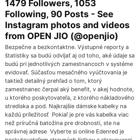
1479 Followers, 1053
Following, 90 Posts - See
Instagram photos and videos
from OPEN JIO (@openjio)
Bezpečne a bezkontaktne. Výstupné reporty a
štatistiky sa budú odvíjať aj od toho, aké údaje sa
budú pri jednotlivých zamestnancoch v systéme
evidovať. Súčasťou mesačného vyúčtovania je
taktiež detailný prehľad o tom, ktorý
zamestnanec čerpal aký benefit, v akej hodnote,
u ktorého poskytovateľa, z ktorého nákladového
strediska a pod. Najkrajšie dámske kabelky na
každú príležitosť ️ Pokiaľ je pre vás kabelka viac
než príručná batožina pre drobnosti, ste na
správnej adrese ️ Vyberte si online Edenred je
poskytovateľom stravných lístkov a stravovacej