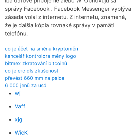
iba dátové pripojenie alebo Wi Obnovujú sa
správy Facebook . Facebook Messenger vyplýva
zásada volal z internetu. Z internetu, znamená,
že je ďalšia kópia rovnaké správy v pamäti
telefónu.
co je účet na směnu kryptoměn
kancelář kontrolora měny logo
bitmex zkratování bitcoinů
co je erc dls zkušenosti
převést 660 mm na palce
6 000 jenů za usd
wj
Vaff
xjg
WieK