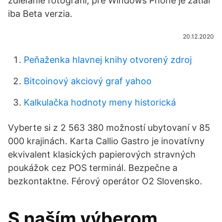
zdieľanie fotografií, pre Windows Phone je zatiaľ
iba Beta verzia.
20.12.2020
Peňaženka hlavnej knihy otvorený zdroj
Bitcoinový akciový graf yahoo
Kalkulačka hodnoty meny historická
Vyberte si z 2 563 380 možností ubytovaní v 85
000 krajinách. Karta Callio Gastro je inovatívny
ekvivalent klasických papierových stravných
poukážok cez POS terminál. Bezpečne a
bezkontaktne. Férový operátor O2 Slovensko.
S naším výberom