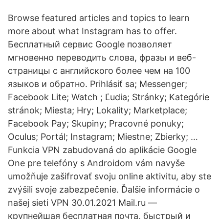
Browse featured articles and topics to learn
more about what Instagram has to offer.
Бесплатный сервис Google позволяет
мгновенно переводить слова, фразы и веб-
страницы с английского более чем на 100
языков и обратно. Prihlásiť sa; Messenger;
Facebook Lite; Watch ; Ľudia; Stránky; Kategórie
stránok; Miesta; Hry; Lokality; Marketplace;
Facebook Pay; Skupiny; Pracovné ponuky;
Oculus; Portál; Instagram; Miestne; Zbierky; …
Funkcia VPN zabudovaná do aplikácie Google
One pre telefóny s Androidom vám navyše
umožňuje zašifrovať svoju online aktivitu, aby ste
zvýšili svoje zabezpečenie. Ďalšie informácie o
našej sieti VPN 30.01.2021 Mail.ru —
крупнейшая бесплатная почта, быстрый и