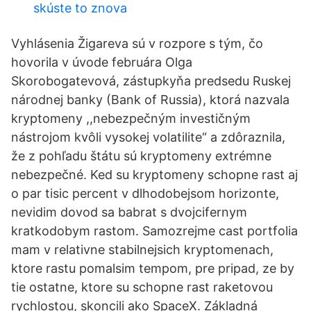
skúste to znova
Vyhlásenia Žigareva sú v rozpore s tým, čo
hovorila v úvode februára Olga
Skorobogatevová, zástupkyňa predsedu Ruskej
národnej banky (Bank of Russia), ktorá nazvala
kryptomeny ,,nebezpečným investičným
nástrojom kvôli vysokej volatilite“ a zdôraznila,
že z pohľadu štátu sú kryptomeny extrémne
nebezpečné. Ked su kryptomeny schopne rast aj
o par tisic percent v dlhodobejsom horizonte,
nevidim dovod sa babrat s dvojcifernym
kratkodobym rastom. Samozrejme cast portfolia
mam v relativne stabilnejsich kryptomenach,
ktore rastu pomalsim tempom, pre pripad, ze by
tie ostatne, ktore su schopne rast raketovou
rychlostou, skoncili ako SpaceX. Základná