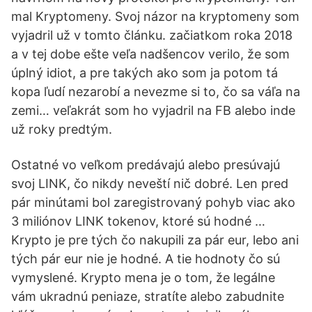
mal Kryptomeny. Svoj názor na kryptomeny som
vyjadril už v tomto článku. začiatkom roka 2018
a v tej dobe ešte veľa nadšencov verilo, že som
úplný idiot, a pre takých ako som ja potom tá
kopa ľudí nezarobí a nevezme si to, čo sa váľa na
zemi… veľakrát som ho vyjadril na FB alebo inde
už roky predtým.
Ostatné vo veľkom predávajú alebo presúvajú
svoj LINK, čo nikdy neveští nič dobré. Len pred
pár minútami bol zaregistrovaný pohyb viac ako
3 miliónov LINK tokenov, ktoré sú hodné …
Krypto je pre tých čo nakupili za pár eur, lebo ani
tých pár eur nie je hodné. A tie hodnoty čo sú
vymyslené. Krypto mena je o tom, že legálne
vám ukradnú peniaze, stratíte alebo zabudnite