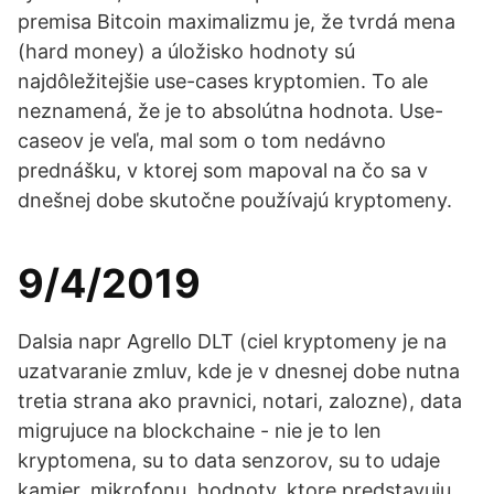
premisa Bitcoin maximalizmu je, že tvrdá mena
(hard money) a úložisko hodnoty sú
najdôležitejšie use-cases kryptomien. To ale
neznamená, že je to absolútna hodnota. Use-
caseov je veľa, mal som o tom nedávno
prednášku, v ktorej som mapoval na čo sa v
dnešnej dobe skutočne používajú kryptomeny.
9/4/2019
Dalsia napr Agrello DLT (ciel kryptomeny je na
uzatvaranie zmluv, kde je v dnesnej dobe nutna
tretia strana ako pravnici, notari, zalozne), data
migrujuce na blockchaine - nie je to len
kryptomena, su to data senzorov, su to udaje
kamier, mikrofonu, hodnoty, ktore predstavuju