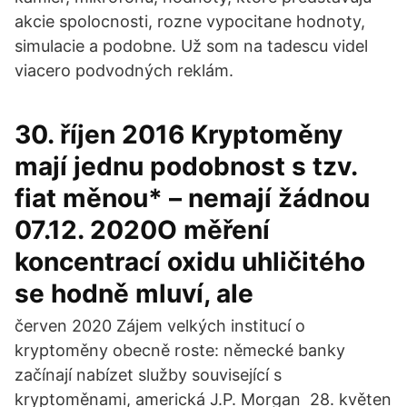
akcie spolocnosti, rozne vypocitane hodnoty,
simulacie a podobne. Už som na tadescu videl
viacero podvodných reklám.
30. říjen 2016 Kryptoměny
mají jednu podobnost s tzv.
fiat měnou* – nemají žádnou
07.12. 2020O měření
koncentrací oxidu uhličitého
se hodně mluví, ale
červen 2020 Zájem velkých institucí o
kryptoměny obecně roste: německé banky
začínají nabízet služby související s
kryptoměnami, americká J.P. Morgan 28. květen