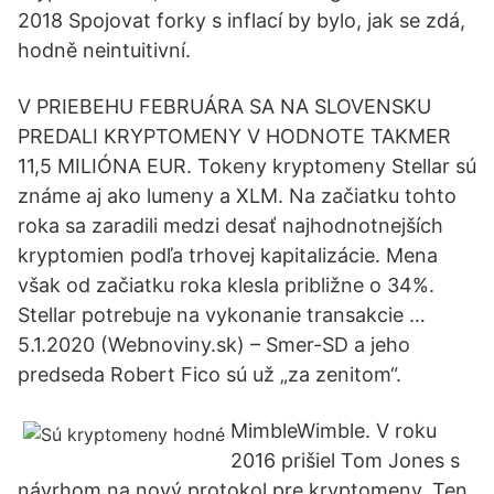
2018 Spojovat forky s inflací by bylo, jak se zdá,
hodně neintuitivní.
V PRIEBEHU FEBRUÁRA SA NA SLOVENSKU
PREDALI KRYPTOMENY V HODNOTE TAKMER
11,5 MILIÓNA EUR. Tokeny kryptomeny Stellar sú
známe aj ako lumeny a XLM. Na začiatku tohto
roka sa zaradili medzi desať najhodnotnejších
kryptomien podľa trhovej kapitalizácie. Mena
však od začiatku roka klesla približne o 34%.
Stellar potrebuje na vykonanie transakcie …
5.1.2020 (Webnoviny.sk) – Smer-SD a jeho
predseda Robert Fico sú už „za zenitom“.
MimbleWimble. V roku
2016 prišiel Tom Jones s
návrhom na nový protokol pre kryptomeny. Ten