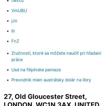
twEoz
VmUBU
jJo
ih
FnZ
Zručností, ktoré sa môžete naučiť pri hľadaní
práce
Usd na filipínske peniaze
Prevodník mien austrálsky dolár na libry
27, Old Gloucester Street,
LONDON, WC1N 3AX, UNITED