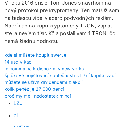
V roku 2016 prišiel Tom Jones s návrhom na
nový protokol pre kryptomeny. Ten mal Už som
na tadescu videl viacero podvodných reklám.
Napríklad na kúpu kryptomeny TRON, zaplatili
ste ja neviem tisíc Kč a poslali vám 1 TRON, čo
nemá žiadnu hodnotu.
kde si můžete koupit swerve
14 usd v kad
je coinmama k dispozici v new yorku
špičkové pojišťovací společnosti s tržní kapitalizací
můžete se uživit dividendami z akcií_
kolik peněz je 27 000 pencí
proč my měli nedostatek mincí
LZu
cL