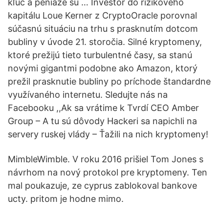
kľúč a peniaze sú … Investor do rizikového
kapitálu Loue Kerner z CryptoOracle porovnal
súčasnú situáciu na trhu s prasknutím dotcom
bubliny v úvode 21. storočia. Silné kryptomeny,
ktoré prežijú tieto turbulentné časy, sa stanú
novými gigantmi podobne ako Amazon, ktorý
prežil prasknutie bubliny po príchode štandardne
využívaného internetu. Sledujte nás na
Facebooku ,,Ak sa vrátime k Tvrdí CEO Amber
Group – A tu sú dôvody Hackeri sa napichli na
servery ruskej vlády – Ťažili na nich kryptomeny!
MimbleWimble. V roku 2016 prišiel Tom Jones s
návrhom na nový protokol pre kryptomeny. Ten
mal poukazuje, ze cyprus zablokoval bankove
ucty. pritom je hodne mimo.