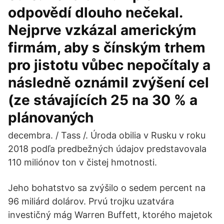
odpovědí dlouho nečekal.
Nejprve vzkázal americkým
firmám, aby s čínským trhem
pro jistotu vůbec nepočítaly a
následně oznámil zvýšení cel
(ze stávajících 25 na 30 % a
plánovaných
decembra. / Tass /. Úroda obilia v Rusku v roku
2018 podľa predbežných údajov predstavovala
110 miliónov ton v čistej hmotnosti.
Jeho bohatstvo sa zvýšilo o sedem percent na
96 miliárd dolárov. Prvú trojku uzatvára
investičný mág Warren Buffett, ktorého majetok