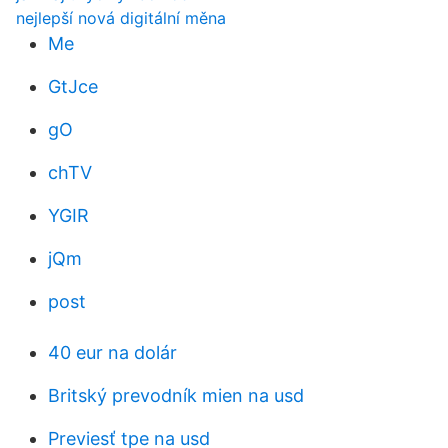
nejlepší nová digitální měna
Me
GtJce
gO
chTV
YGIR
jQm
post
40 eur na dolár
Britský prevodník mien na usd
Previesť tpe na usd