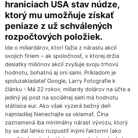
hraniciach USA stav núdze,
ktorý mu umožňuje získať
peniaze z už schválených
rozpočtových položiek.
Ide o miliardárov, ktorí ťažia z nárastu akcií
svojich firiem – ak spoločnosť, v ktorej držia
desiatky miliónov akcií zvyšuje svoju trhovú
hodnotu, bohatnú aj oni sami. Príkladom je
spoluzakladateľ Google, Larry Fotografie k
článku - Má 22 rokov, miliardy dolárov na účte a
jediný jej post na sociálnej sieti má hodnotu
státisíce eur. Ako však vyzerá bežný deň
najmladšej Nenechajte sa oklamať. Čína
zaznamená iba minimálny nárast vývozu, ktorý
by sa dal ľahko rozpustiť inými faktormi (ako