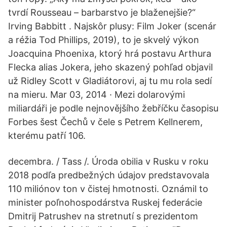
tvrdí Rousseau – barbarstvo je blaženejšie?“
Irving Babbitt . Najskôr plusy: Film Joker (scenár
a réžia Tod Phillips, 2019), to je skvelý výkon
Joacquina Phoenixa, ktorý hrá postavu Arthura
Flecka alias Jokera, jeho skazený pohľad objavil
už Ridley Scott v Gladiátorovi, aj tu mu rola sedí
na mieru. Mar 03, 2014 · Mezi dolarovými
miliardáři je podle nejnovějšího žebříčku časopisu
Forbes šest Čechů v čele s Petrem Kellnerem,
kterému patří 106.
decembra. / Tass /. Úroda obilia v Rusku v roku
2018 podľa predbežných údajov predstavovala
110 miliónov ton v čistej hmotnosti. Oznámil to
minister poľnohospodárstva Ruskej federácie
Dmitrij Patrushev na stretnutí s prezidentom