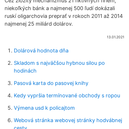
Cez zložitý mechanizmus 21 fiktívnych firiem,
niekoľkých bánk a najmenej 500 ľudí dokázali
ruskí oligarchovia preprať v rokoch 2011 až 2014
najmenej 25 miliárd dolárov.
13.01.2021
Dolárová hodnota dňa
Skladom s najväčšou hybnou silou po
hodinách
Pasová karta do pasovej knihy
Kedy vypršia termínované obchody s ropou
Výmena usd k policajtom
Webová stránka webovej stránky hodvábnej
cesty