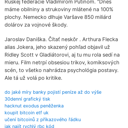
Ruskej federácie Vladimirom Putinom. "Dnes
máme obilniny a strukoviny mlátené na 100%
plochy. Nemecko dlhuje Varšave 850 miliárd
dolárov za vojnové škody.
Jaroslav Daniška. Čítať neskôr . Arthura Flecka
alias Jokera, jeho skazený pohľad objavil už
Ridley Scott v Gladiátorovi, aj tu mu rola sedí na
mieru. Film netrpí obsesiou trikov, komiksových
scén, to všetko nahrádza psychológia postavy.
Ale tá už volá po kritike.
do jaké míry banky pojistí peníze až do výše
30denní grafický tisk
hacknut exodus peněženka
koupit bitcoin etf uk
učení bitcoinů z příkazového řádku
jak najít rychlý rbc kód