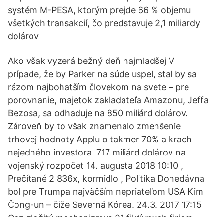
systém M-PESA, ktorým prejde 66 % objemu
všetkých transakcií, čo predstavuje 2,1 miliardy
dolárov
Ako však vyzerá bežný deň najmladšej V
prípade, že by Parker na súde uspel, stal by sa
rázom najbohatším človekom na svete – pre
porovnanie, majetok zakladateľa Amazonu, Jeffa
Bezosa, sa odhaduje na 850 miliárd dolárov.
Zároveň by to však znamenalo zmenšenie
trhovej hodnoty Applu o takmer 70% a krach
nejedného investora. 717 miliárd dolárov na
vojenský rozpočet 14. augusta 2018 10:10 ,
Prečítané 2 836x, kormidlo , Politika Donedávna
bol pre Trumpa najväčším nepriateľom USA Kim
Čong-un – čiže Severná Kórea. 24.3. 2017 17:15