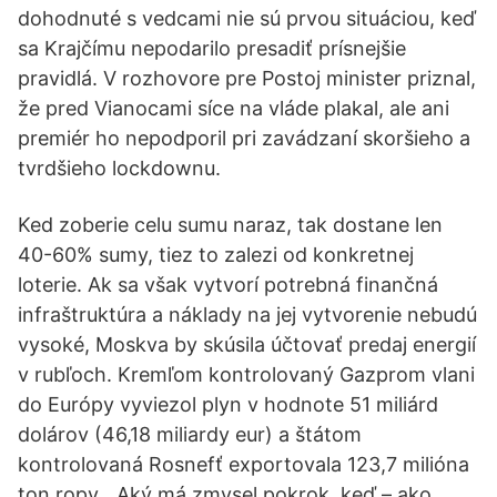
dohodnuté s vedcami nie sú prvou situáciou, keď
sa Krajčímu nepodarilo presadiť prísnejšie
pravidlá. V rozhovore pre Postoj minister priznal,
že pred Vianocami síce na vláde plakal, ale ani
premiér ho nepodporil pri zavádzaní skoršieho a
tvrdšieho lockdownu.
Ked zoberie celu sumu naraz, tak dostane len
40-60% sumy, tiez to zalezi od konkretnej
loterie. Ak sa však vytvorí potrebná finančná
infraštruktúra a náklady na jej vytvorenie nebudú
vysoké, Moskva by skúsila účtovať predaj energií
v rubľoch. Kremľom kontrolovaný Gazprom vlani
do Európy vyviezol plyn v hodnote 51 miliárd
dolárov (46,18 miliardy eur) a štátom
kontrolovaná Rosnefť exportovala 123,7 milióna
ton ropy. „Aký má zmysel pokrok, keď – ako