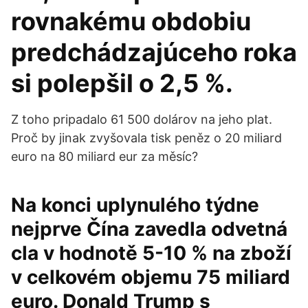
rovnakému obdobiu
predchádzajúceho roka
si polepšil o 2,5 %.
Z toho pripadalo 61 500 dolárov na jeho plat.
Proč by jinak zvyšovala tisk peněz o 20 miliard
euro na 80 miliard eur za měsíc?
Na konci uplynulého týdne
nejprve Čína zavedla odvetná
cla v hodnotě 5-10 % na zboží
v celkovém objemu 75 miliard
euro. Donald Trump s