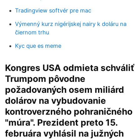
Tradingview softvér pre mac
Výmenný kurz nigérijskej nairy k doláru na
čiernom trhu
Kyc que es meme
Kongres USA odmieta schváliť
Trumpom pôvodne
požadovaných osem miliárd
dolárov na vybudovanie
kontroverzného pohraničného
"múra". Prezident preto 15.
februára vyhlásil na južných