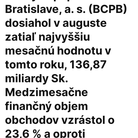
Bratislave, a. s. (BCPB)
dosiahol v auguste
zatiaľ najvyššiu
mesačnú hodnotu v
tomto roku, 136,87
miliardy Sk.
Medzimesačne
finančný objem
obchodov vzrástol o
23,6 % a oproti