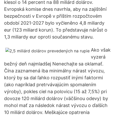
klesol o 14 percent na 88 miliárd dolárov.
Evropská komise dnes navrhla, aby na zajištění
bezpečnosti v Evropě v příštím rozpočtovém
období 2021-2027 bylo vyčleněno 4,8 miliardy
eur (123 miliard korun). To představuje nárůst o
1,3 miliardy eur oproti současnému stavu.
Ako však
vyzerá
bežný deň najmladšej Nenechajte sa oklamať.
Čína zaznamená iba minimálny nárast vývozu,
ktorý by sa dal ľahko rozpustiť inými faktormi
(ako napríklad pretrvávajúcim spomalením
výroby), pokles ciel na polovicu (15 až 7,5%) pri
dovoze 120 miliárd dolárov (väčšinou odevy) by
mohol mať za následok nárast vývozu o ďalších
10 miliárd dolárov. Meškajúce opatrenia