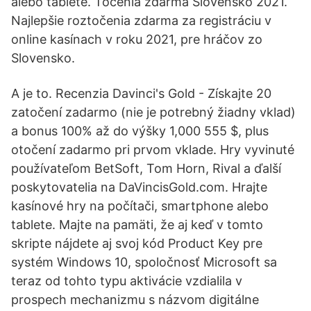
alebo tablete. Točenia zdarma Slovensko 2021.
Najlepšie roztočenia zdarma za registráciu v
online kasínach v roku 2021, pre hráčov zo
Slovensko.
A je to. Recenzia Davinci's Gold - Získajte 20
zatočení zadarmo (nie je potrebný žiadny vklad)
a bonus 100% až do výšky 1,000 555 $, plus
otočení zadarmo pri prvom vklade. Hry vyvinuté
používateľom BetSoft, Tom Horn, Rival a ďalší
poskytovatelia na DaVincisGold.com. Hrajte
kasínové hry na počítači, smartphone alebo
tablete. Majte na pamäti, že aj keď v tomto
skripte nájdete aj svoj kód Product Key pre
systém Windows 10, spoločnosť Microsoft sa
teraz od tohto typu aktivácie vzdialila v
prospech mechanizmu s názvom digitálne