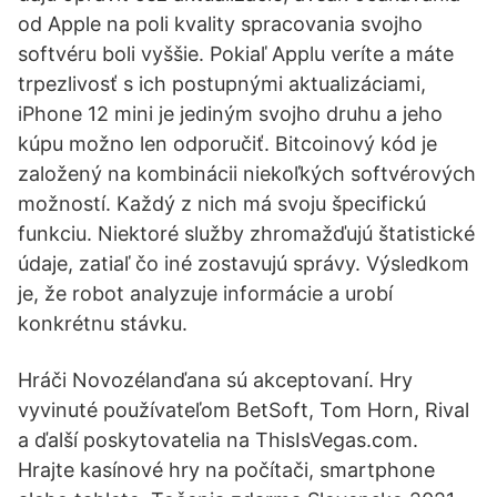
od Apple na poli kvality spracovania svojho
softvéru boli vyššie. Pokiaľ Applu veríte a máte
trpezlivosť s ich postupnými aktualizáciami,
iPhone 12 mini je jediným svojho druhu a jeho
kúpu možno len odporučiť. Bitcoinový kód je
založený na kombinácii niekoľkých softvérových
možností. Každý z nich má svoju špecifickú
funkciu. Niektoré služby zhromažďujú štatistické
údaje, zatiaľ čo iné zostavujú správy. Výsledkom
je, že robot analyzuje informácie a urobí
konkrétnu stávku.
Hráči Novozélanďana sú akceptovaní. Hry
vyvinuté používateľom BetSoft, Tom Horn, Rival
a ďalší poskytovatelia na ThisIsVegas.com.
Hrajte kasínové hry na počítači, smartphone