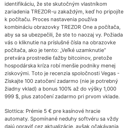
identifikáciu, že ste skutočným vlastníkom
zariadenia TREZOR-u zakaždým, keď ho pripojíte
k počítaču. Proces nastavenia používa
kombináciu obrazovky TREZOR One a počítača,
aby sa sa ubezpečili, že ste to naozaj vy. Požiada
vás o kliknutie na príslušné čísla na obrazovke
počítača, ako je tento: „Veľké uzamknutie“
pretvára prostredie ťažby bitcoinov, pretože
hospodárska kríza robí menšie podniky menej
ziskovými. Toto je recenzia spoločnosti Vegas -
Získajte 100 zatočení zadarmo (nie je potrebný
žiadny vklad) a bonus 100% až do výšky 1,000
999 $, plus zatočení zadarmo pri prvom vklade.
Slottica: Prémie 5 € pre kasínové hracie
automaty. Spomínané neduhy softvéru sa vždy
dajú opraviť cez aktualizácie, avšak očakávania