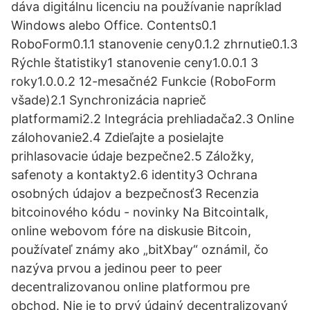
dáva digitálnu licenciu na používanie napríklad
Windows alebo Office. Contents0.1
RoboForm0.1.1 stanovenie ceny0.1.2 zhrnutie0.1.3
Rýchle štatistiky1 stanovenie ceny1.0.0.1 3
roky1.0.0.2 12-mesačné2 Funkcie (RoboForm
všade)2.1 Synchronizácia naprieč
platformami2.2 Integrácia prehliadača2.3 Online
zálohovanie2.4 Zdieľajte a posielajte
prihlasovacie údaje bezpečne2.5 Záložky,
safenoty a kontakty2.6 identity3 Ochrana
osobných údajov a bezpečnosť3 Recenzia
bitcoinového kódu - novinky Na Bitcointalk,
online webovom fóre na diskusie Bitcoin,
používateľ známy ako „bitXbay“ oznámil, čo
nazýva prvou a jedinou peer to peer
decentralizovanou online platformou pre
obchod. Nie je to prvý údajný decentralizovaný