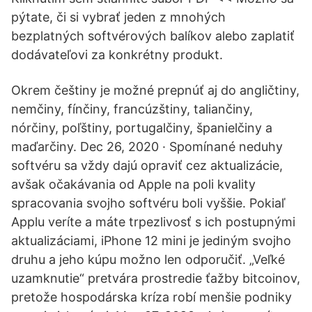
pýtate, či si vybrať jeden z mnohých
bezplatných softvérových balíkov alebo zaplatiť
dodávateľovi za konkrétny produkt.
Okrem češtiny je možné prepnúť aj do angličtiny,
nemčiny, fínčiny, francúzštiny, taliančiny,
nórčiny, poľštiny, portugalčiny, španielčiny a
maďarčiny. Dec 26, 2020 · Spomínané neduhy
softvéru sa vždy dajú opraviť cez aktualizácie,
avšak očakávania od Apple na poli kvality
spracovania svojho softvéru boli vyššie. Pokiaľ
Applu veríte a máte trpezlivosť s ich postupnými
aktualizáciami, iPhone 12 mini je jediným svojho
druhu a jeho kúpu možno len odporučiť. „Veľké
uzamknutie“ pretvára prostredie ťažby bitcoinov,
pretože hospodárska kríza robí menšie podniky