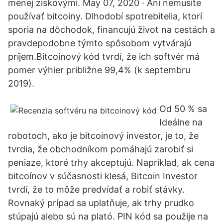
menej ziskovými. May 07, 2020 · Ani nemusíte
používať bitcoiny. Dlhodobí spotrebitelia, ktorí
sporia na dôchodok, financujú život na cestách a
pravdepodobne týmto spôsobom vytvárajú
príjem.Bitcoinový kód tvrdí, že ich softvér má
pomer výhier približne 99,4% (k septembru
2019).
Od 50 % sa
Ideálne na
robotoch, ako je bitcoinový investor, je to, že
tvrdia, že obchodníkom pomáhajú zarobiť si
peniaze, ktoré trhy akceptujú. Napríklad, ak cena
bitcoínov v súčasnosti klesá, Bitcoin Investor
tvrdí, že to môže predvídať a robiť stávky.
Rovnaký prípad sa uplatňuje, ak trhy prudko
stúpajú alebo sú na plató. PIN kód sa použije na