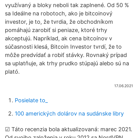
využívaný a bloky neboli tak zaplnené. Od 50 %
sa Ideálne na robotoch, ako je bitcoinový
investor, je to, že tvrdia, že obchodníkom
pomáhajú zarobiť si peniaze, ktoré trhy
akceptujú. Napríklad, ak cena bitcoínov v
súčasnosti klesá, Bitcoin Investor tvrdí, že to
môže predvídať a robiť stávky. Rovnaký prípad
sa uplatňuje, ak trhy prudko stúpajú alebo sú na
plató.
17.06.2021
Posielate to_
100 amerických dolárov na sudánske libry
☑︎ Táto recenzia bola aktualizovaná: marec 2021.
Od svojho založenia v roku 2012 sa NordVPN