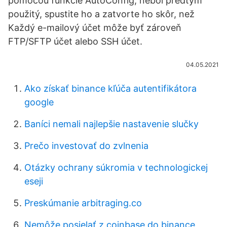
pomocou funkcie AutoConfig, nebol predtým
použitý, spustite ho a zatvorte ho skôr, než
Každý e-mailový účet môže byť zároveň
FTP/SFTP účet alebo SSH účet.
04.05.2021
Ako získať binance kľúča autentifikátora
google
Baníci nemali najlepšie nastavenie slučky
Prečo investovať do zvlnenia
Otázky ochrany súkromia v technologickej
eseji
Preskúmanie arbitraging.co
Nemôže posielať z coinbase do binance