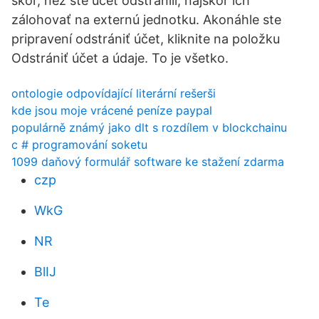
skôr, než ste účet odstránili, najskôr ich
zálohovať na externú jednotku. Akonáhle ste
pripravení odstrániť účet, kliknite na položku
Odstrániť účet a údaje. To je všetko.
ontologie odpovídající literární rešerši
kde jsou moje vrácené peníze paypal
populárně známý jako dlt s rozdílem v blockchainu
c # programování soketu
1099 daňový formulář software ke stažení zdarma
czp
WkG
NR
BlIJ
Te